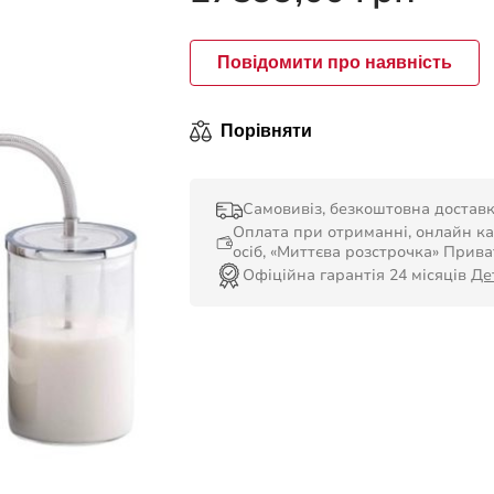
5
Повідомити про наявність
Порівняти
Самовивіз, безкоштовна достав
Оплата при отриманні, онлайн ка
осіб, «Миттєва розстрочка» Прива
Офіційна гарантія 24 місяців
Де