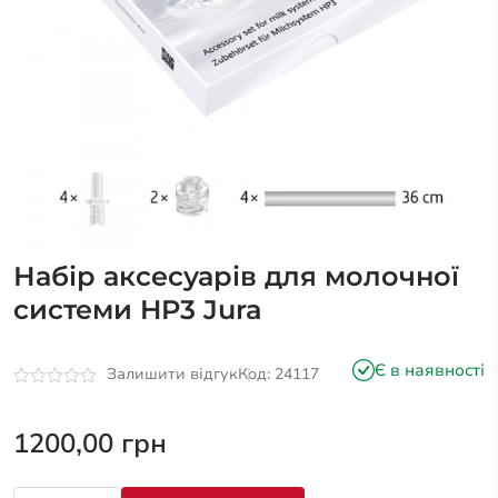
Набір аксесуарів для молочної
системи HP3 Jura
Є в наявності
Залишити відгук
Код: 24117
Оцінено
в
0
1200,00
грн
з
5